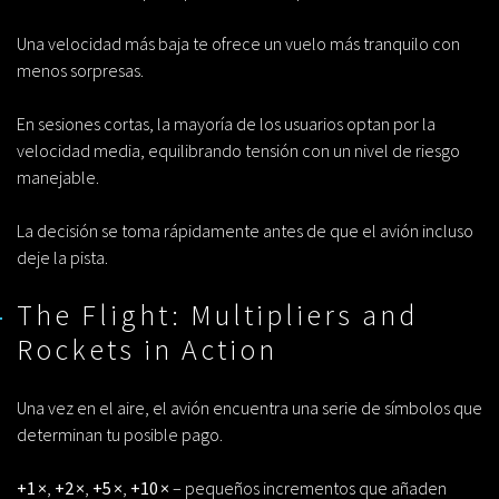
Una velocidad más baja te ofrece un vuelo más tranquilo con
menos sorpresas.
En sesiones cortas, la mayoría de los usuarios optan por la
velocidad media, equilibrando tensión con un nivel de riesgo
manejable.
La decisión se toma rápidamente antes de que el avión incluso
deje la pista.
The Flight: Multipliers and
Rockets in Action
Una vez en el aire, el avión encuentra una serie de símbolos que
determinan tu posible pago.
+1 ×
,
+2 ×
,
+5 ×
,
+10 ×
– pequeños incrementos que añaden