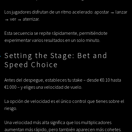
Los jugadores disfrutan de un ritmo acelerado: apostar → lanzar
→ ver → aterrizar.
Esta secuencia se repite rápidamente, permitiéndote
experimentar varios resultados en un solo minuto.
Setting the Stage: Bet and
Speed Choice
Antes del despegue, estableces tu stake – desde €0.10 hasta
€1 000 – y eliges una velocidad de vuelo.
La opción de velocidad es el único control que tienes sobre el
riesgo.
Una velocidad más alta significa que los multiplicadores
aumentan más rápido, pero también aparecen más cohetes.