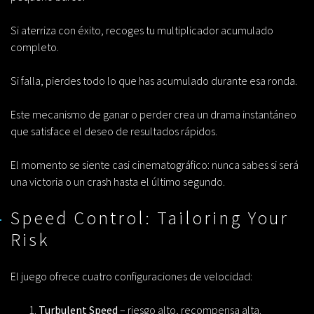
Si aterriza con éxito, recoges tu multiplicador acumulado
completo.
Si falla, pierdes todo lo que has acumulado durante esa ronda.
Este mecanismo de ganar o perder crea un drama instantáneo
que satisface el deseo de resultados rápidos.
El momento se siente casi cinematográfico: nunca sabes si será
una victoria o un crash hasta el último segundo.
Speed Control: Tailoring Your
Risk
El juego ofrece cuatro configuraciones de velocidad:
Turbulent Speed
– riesgo alto, recompensa alta.