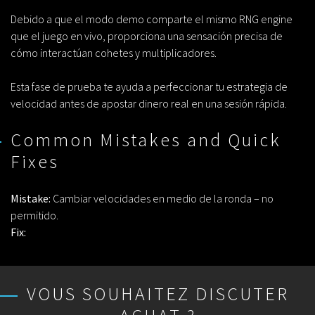
Debido a que el modo demo comparte el mismo RNG engine
que el juego en vivo, proporciona una sensación precisa de
cómo interactúan cohetes y multiplicadores.
Esta fase de prueba te ayuda a perfeccionar tu estrategia de
velocidad antes de apostar dinero real en una sesión rápida.
Common Mistakes and Quick
Fixes
Mistake:
Cambiar velocidades en medio de la ronda – no
permitido.
Fix:
VOUS SOUHAITEZ DISCUTER