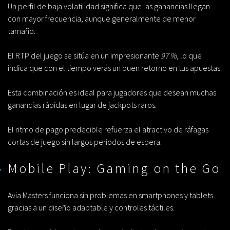
Un perfil de baja volatilidad significa que las ganancias llegan
con mayor frecuencia, aunque generalmente de menor
tamaño.
El RTP del juego se sitúa en un impresionante
97 %
, lo que
indica que con el tiempo verás un buen retorno en tus apuestas.
Esta combinación es ideal para jugadores que desean muchas
ganancias rápidas en lugar de jackpots raros.
El ritmo de pago predecible refuerza el atractivo de ráfagas
cortas de juego sin largos periodos de espera.
Mobile Play: Gaming on the Go
Avia Masters
funciona sin problemas en smartphones y tablets
gracias a un diseño adaptable y controles táctiles.