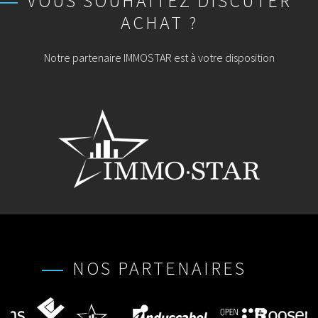
VOUS SOUHAITEZ DISCUTER
ACHAT ?
Notre partenaire IMMOSTAR est à votre disposition
NOS PARTENAIRES