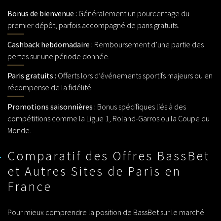
Bonus de bienvenue :
Généralement un pourcentage du
premier dépôt, parfois accompagné de paris gratuits.
Cashback hebdomadaire :
Remboursement d’une partie des
pertes sur une période donnée.
Paris gratuits :
Offerts lors d’événements sportifs majeurs ou en
récompense de la fidélité.
Promotions saisonnières :
Bonus spécifiques liés à des
compétitions comme la Ligue 1, Roland-Garros ou la Coupe du
Monde.
Comparatif des Offres BassBet
et Autres Sites de Paris en
France
Pour mieux comprendre la position de BassBet sur le marché