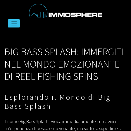
Skip
to
BIG BASS SPLASH: IMMERGITI
content
NEL MONDO EMOZIONANTE
DI REEL FISHING SPINS
Esplorando il Mondo di Big
Bass Splash
Il nome Big Bass Splash evoca immediatamente immagini di
un’esperienza di pesca emozionante, ma sotto la superficie si