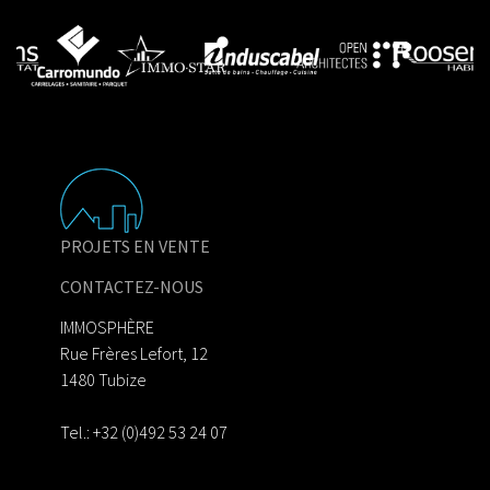
PROJETS EN VENTE
CONTACTEZ-NOUS
IMMOSPHÈRE
Rue Frères Lefort, 12
1480 Tubize
Tel.: +32 (0)492 53 24 07