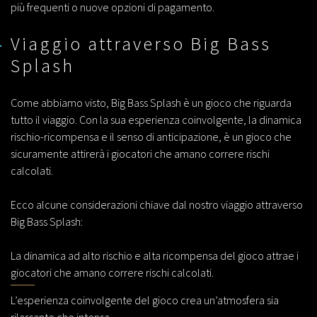
più frequenti o nuove opzioni di pagamento.
Viaggio attraverso Big Bass
Splash
Come abbiamo visto, Big Bass Splash è un gioco che riguarda
tutto il viaggio. Con la sua esperienza coinvolgente, la dinamica
rischio-ricompensa e il senso di anticipazione, è un gioco che
sicuramente attirerà i giocatori che amano correre rischi
calcolati.
Ecco alcune considerazioni chiave dal nostro viaggio attraverso
Big Bass Splash:
La dinamica ad alto rischio e alta ricompensa del gioco attrae i
giocatori che amano correre rischi calcolati.
L’esperienza coinvolgente del gioco crea un’atmosfera sia