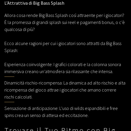
L’Attrattiva di Big Bass Splash
Allora cosa rende Big Bass Splash così attraente per i giocatori?
È la promessa di grandi splash sui reel e pagamenti bonus, o c’è
qualcosa di più?
Ecco alcune ragioni per cui i giocatori sono attratti da Big Bass
Splash:
Esperienza coinvolgente: I grafici colorati e la colonna sonora
immersiva creano un’atmosfera sia rilassante che intensa.
Dinamicità rischio-ricompensa: La dinamica ad alto rischio e alta
ricompensa del gioco attrae i giocatori che amano correre
rischi calcolati.
Sensazione di anticipazione: L’uso di wilds espandibili e free
spins crea un senso di attesa ed eccitazione.
Trovare il Tuo Ritmo con Big