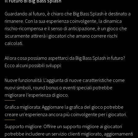
Il Futuro di Big Bass Splash
Guardando al futuro, è chiaro che Big Bass Splash è destinato a
rimanere. Con la sua esperienza coinvolgente, la dinamica
rischio-ricompensa e il senso di anticipazione, è un gioco che
sicuramente attirerà i giocatori che amano correre rischi
calcolati.
Allora cosa possiamo aspettarci da Big Bass Splash in futuro?
Ecco alcuni possibili sviluppi:
Nuove funzionalità: L’aggiunta di nuove caratteristiche come
nuovi simboli, round bonus o eventi speciali potrebbe
migliorare l’esperienza di gioco.
Grafica migliorata: Aggiornare la grafica del gioco potrebbe
creare un’esperienza ancora più coinvolgente per i giocatori.
Supporto migliore: Offrire un supporto migliore ai giocatori
potrebbe includere un servizio clienti migliorato, aggiornamenti