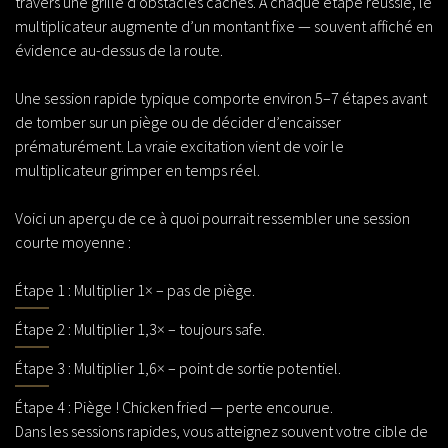
travers une grille d’obstacles cachés. À chaque étape réussie, le
multiplicateur augmente d’un montant fixe — souvent affiché en
évidence au-dessus de la route.
Une session rapide typique comporte environ 5–7 étapes avant
de tomber sur un piège ou de décider d’encaisser
prématurément. La vraie excitation vient de voir le
multiplicateur grimper en temps réel.
Voici un aperçu de ce à quoi pourrait ressembler une session
courte moyenne :
Étape 1 : Multiplier 1× – pas de piège.
Étape 2 : Multiplier 1,3× – toujours safe.
Étape 3 : Multiplier 1,6× – point de sortie potentiel.
Étape 4 : Piège ! Chicken fried — perte encourue.
Dans les sessions rapides, vous atteignez souvent votre cible de