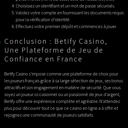
Choisissez un identifiant et un mot de passe sécurisés.
Validez votre compte en fournissant les documents requis
pour la vérification d’identité.
Effectuez votre premier dépôt et commencez à jouer.
Conclusion : Betify Casino,
Une Plateforme de Jeu de
Confiance en France
Betify Casino s’impose comme une plateforme de choix pour
les joueurs français grâce à sa large sélection de jeux, ses bonus
attractifs et son engagement en matière de sécurité. Que vous
soyez un joueur occasionnel ou un passionné de jeux d’argent,
Betify offre une expérience complète et agréable. N’attendez
plus pour découvrir tout ce que ce casino en ligne a à offrir et
rejoignez une communauté de joueurs satisfaits.