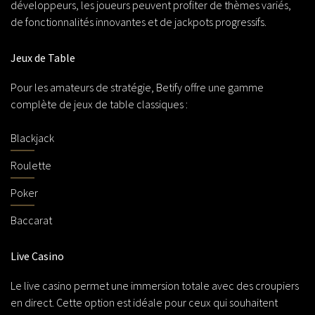
développeurs, les joueurs peuvent profiter de thèmes variés,
de fonctionnalités innovantes et de jackpots progressifs.
Jeux de Table
Pour les amateurs de stratégie, Betify offre une gamme
complète de jeux de table classiques :
Blackjack
Roulette
Poker
Baccarat
Live Casino
Le live casino permet une immersion totale avec des croupiers
en direct. Cette option est idéale pour ceux qui souhaitent