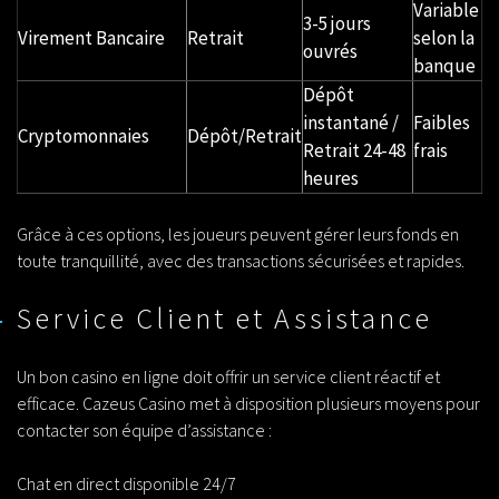
Variable
3-5 jours
Virement Bancaire
Retrait
selon la
ouvrés
banque
Dépôt
instantané /
Faibles
Cryptomonnaies
Dépôt/Retrait
Retrait 24-48
frais
heures
Grâce à ces options, les joueurs peuvent gérer leurs fonds en
toute tranquillité, avec des transactions sécurisées et rapides.
Service Client et Assistance
Un bon casino en ligne doit offrir un service client réactif et
efficace. Cazeus Casino met à disposition plusieurs moyens pour
contacter son équipe d’assistance :
Chat en direct disponible 24/7