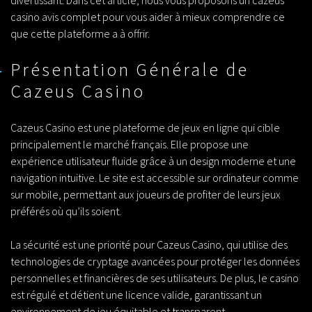
divertissant. Dans cet article, nous vous proposons un
cazeus
casino avis
complet pour vous aider à mieux comprendre ce
que cette plateforme a à offrir.
Présentation Générale de
Cazeus Casino
Cazeus Casino est une plateforme de jeux en ligne qui cible
principalement le marché français. Elle propose une
expérience utilisateur fluide grâce à un design moderne et une
navigation intuitive. Le site est accessible sur ordinateur comme
sur mobile, permettant aux joueurs de profiter de leurs jeux
préférés où qu’ils soient.
La sécurité est une priorité pour Cazeus Casino, qui utilise des
technologies de cryptage avancées pour protéger les données
personnelles et financières de ses utilisateurs. De plus, le casino
est régulé et détient une licence valide, garantissant un
environnement de jeu équitable et transparent.