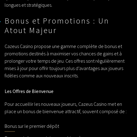
longues et stratégiques.
Bonus et Promotions : Un
Atout Majeur
Cazeus Casino propose une gamme complète de bonus et
promotions destinés à maximiser vos chances de gains et à
prolonger votre temps de jeu. Ces offres sont régulièrement
mises à jour pour offrir toujours plus d’avantages aux joueurs
fidèles comme aux nouveaux inscrits.
Les Offres de Bienvenue
Pour accueillir les nouveaux joueurs, Cazeus Casino met en
place un bonus de bienvenue attractif, souvent composé de :
Bonus sur le premier dépôt