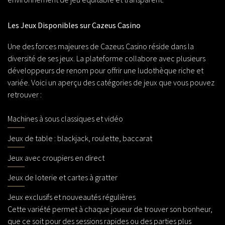
Les Jeux Disponibles sur Cazeus Casino
Une des forces majeures de Cazeus Casino réside dans la
diversité de ses jeux. La plateforme collabore avec plusieurs
développeurs de renom pour offrir une ludothèque riche et
variée. Voici un aperçu des catégories de jeux que vous pouvez
retrouver :
Machines à sous classiques et vidéo
Jeux de table : blackjack, roulette, baccarat
Jeux avec croupiers en direct
Jeux de loterie et cartes à gratter
Jeux exclusifs et nouveautés régulières
Cette variété permet à chaque joueur de trouver son bonheur,
que ce soit pour des sessions rapides ou des parties plus