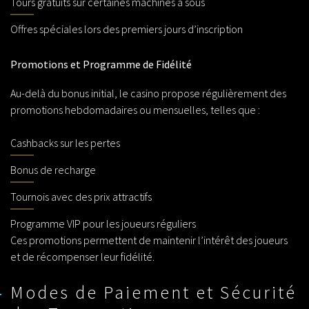
Tours gratuits sur certaines machines à sous
Offres spéciales lors des premiers jours d’inscription
Promotions et Programme de Fidélité
Au-delà du bonus initial, le casino propose régulièrement des
promotions hebdomadaires ou mensuelles, telles que :
Cashbacks sur les pertes
Bonus de recharge
Tournois avec des prix attractifs
Programme VIP pour les joueurs réguliers
Ces promotions permettent de maintenir l’intérêt des joueurs
et de récompenser leur fidélité.
Modes de Paiement et Sécurité