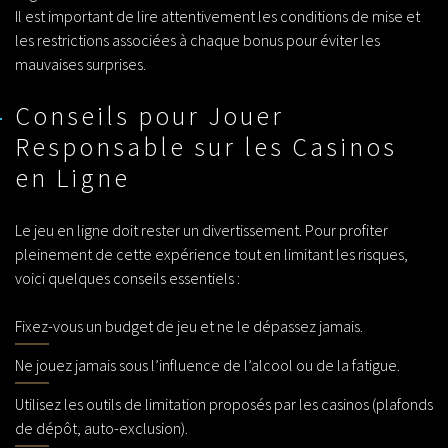
Il est important de lire attentivement les conditions de mise et
les restrictions associées à chaque bonus pour éviter les
mauvaises surprises.
Conseils pour Jouer
Responsable sur les Casinos
en Ligne
Le jeu en ligne doit rester un divertissement. Pour profiter
pleinement de cette expérience tout en limitant les risques,
voici quelques conseils essentiels :
Fixez-vous un budget de jeu et ne le dépassez jamais.
Ne jouez jamais sous l’influence de l’alcool ou de la fatigue.
Utilisez les outils de limitation proposés par les casinos (plafonds
de dépôt, auto-exclusion).