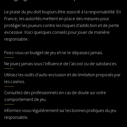
Le plaisir du jeu doit toujours être associé à la responsabilité. En
France, les autorités mettent en place des mesures pour
protéger les joueurs contre les risques d’addiction et de perte
excessive. Voici quelques conseils pour jouer de manière
responsable :
Fixez-vous un budget de jeu et ne le dépassez jamais.
Ne jouez jamais sous l’influence de l’alcool ou de substances.
Utilisez les outils d’auto-exclusion et de limitation proposés par
les casinos.
Consultez des professionnels en cas de doute sur votre
comportement de jeu.
Informez-vous régulièrement sur les bonnes pratiques du jeu
responsable.