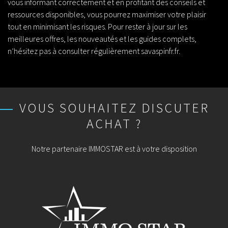
vous informant correctement et en profitant des conseils et
ressources disponibles, vous pourrez maximiser votre plaisir
tout en minimisant les risques. Pour rester à jour sur les
meilleures offres, les nouveautés et les guides complets,
n’hésitez pas à consulter régulièrement
savaspinfr.fr
.
VOUS SOUHAITEZ DISCUTER
ACHAT ?
Notre partenaire IMMOSTAR est à votre disposition