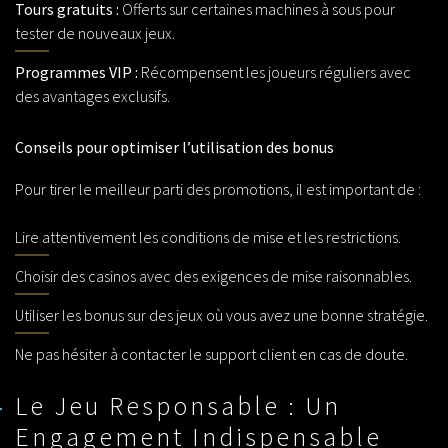
Tours gratuits :
Offerts sur certaines machines à sous pour
tester de nouveaux jeux.
Programmes VIP :
Récompensent les joueurs réguliers avec
des avantages exclusifs.
Conseils pour optimiser l’utilisation des bonus
Pour tirer le meilleur parti des promotions, il est important de :
Lire attentivement les conditions de mise et les restrictions.
Choisir des casinos avec des exigences de mise raisonnables.
Utiliser les bonus sur des jeux où vous avez une bonne stratégie.
Ne pas hésiter à contacter le support client en cas de doute.
Le Jeu Responsable : Un
Engagement Indispensable