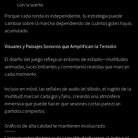
con la suerte.
Porque cada ronda es independiente, tu estrategia puede
cambiar sobre la marcha dependiendo de cuántos goles hayas
acumulado.
Visuales y Paisajes Sonoros que Amplifican la Tensión
El diseño del juego refleja un entorno de estadio—multitudes
animadas, luces brillantes y comentarios realistas que marcan
cada momento.
Incluso en móvil, las señales de audio (el silbido, el rugido de la
multitud) marcan cada gol y fallo, creando una atmósfera
inmersiva que puede hacer que sesiones cortas parezcan
partidos completos.
Gráficos de alta calidad te mantienen involucrado.
Las respuestas dinámicas de la multitud refuerzan el éxito o el