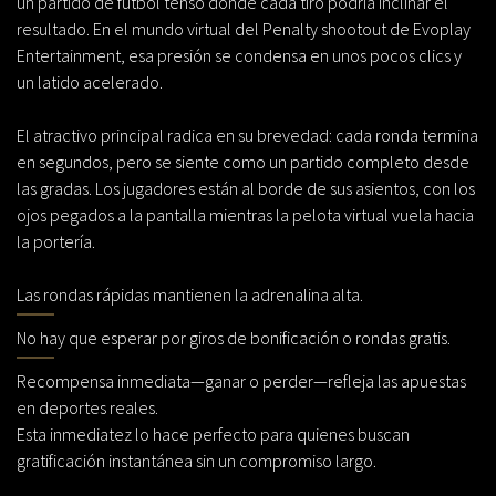
un partido de fútbol tenso donde cada tiro podría inclinar el
resultado. En el mundo virtual del
Penalty shootout
de Evoplay
Entertainment, esa presión se condensa en unos pocos clics y
un latido acelerado.
El atractivo principal radica en su brevedad: cada ronda termina
en segundos, pero se siente como un partido completo desde
las gradas. Los jugadores están al borde de sus asientos, con los
ojos pegados a la pantalla mientras la pelota virtual vuela hacia
la portería.
Las rondas rápidas mantienen la adrenalina alta.
No hay que esperar por giros de bonificación o rondas gratis.
Recompensa inmediata—ganar o perder—refleja las apuestas
en deportes reales.
Esta inmediatez lo hace perfecto para quienes buscan
gratificación instantánea sin un compromiso largo.