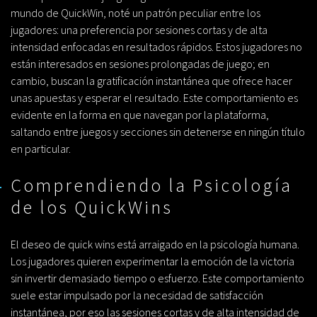
mundo de QuickWin, noté un patrón peculiar entre los
jugadores: una preferencia por sesiones cortas y de alta
intensidad enfocadas en resultados rápidos. Estos jugadores no
están interesados en sesiones prolongadas de juego; en
cambio, buscan la gratificación instantánea que ofrece hacer
unas apuestas y esperar el resultado. Este comportamiento es
evidente en la forma en que navegan por la plataforma,
saltando entre juegos y secciones sin detenerse en ningún título
en particular.
Comprendiendo la Psicología
de los QuickWins
El deseo de quick wins está arraigado en la psicología humana.
Los jugadores quieren experimentar la emoción de la victoria
sin invertir demasiado tiempo o esfuerzo. Este comportamiento
suele estar impulsado por la necesidad de satisfacción
instantánea, por eso las sesiones cortas y de alta intensidad de