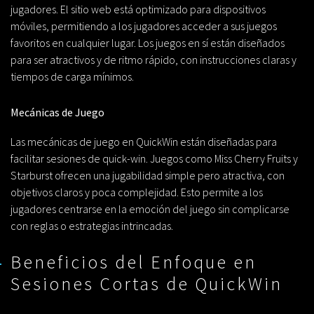
jugadores. El sitio web está optimizado para dispositivos
móviles, permitiendo a los jugadores acceder a sus juegos
favoritos en cualquier lugar. Los juegos en sí están diseñados
para ser atractivos y de ritmo rápido, con instrucciones claras y
tiempos de carga mínimos.
Mecánicas de Juego
Las mecánicas de juego en QuickWin están diseñadas para
facilitar sesiones de quick-win. Juegos como Miss Cherry Fruits y
Starburst ofrecen una jugabilidad simple pero atractiva, con
objetivos claros y poca complejidad. Esto permite a los
jugadores centrarse en la emoción del juego sin complicarse
con reglas o estrategias intrincadas.
Beneficios del Enfoque en
Sesiones Cortas de QuickWin