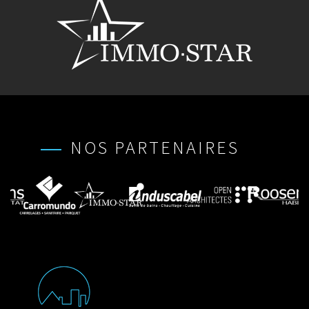
NOS PARTENAIRES