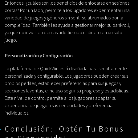
Entonces, ¿cuáles son los beneficios de enfocarse en sesiones
cortas? Por un lado, permite a los jugadores experimentar una
variedad de juegos y géneros sin sentirse abrumados por la
complejidad. También les ayuda a gestionar mejor su bankroll,
ya que no invierten demasiado tiempo ni dinero en un solo
juego.
Personalización y Configuración
La plataforma de QuickWin está diseñada para ser altamente
personalizada y configurable. Los jugadores pueden crear sus
propios perfiles, establecer preferencias para sus juegos y
secciones favoritas, e incluso seguir su progreso y estadísticas.
Este nivel de control permite a los jugadores adaptar su
experiencia de juego a sus necesidades y preferencias
individuales.
Conclusión: ¡Obtén Tu Bonus