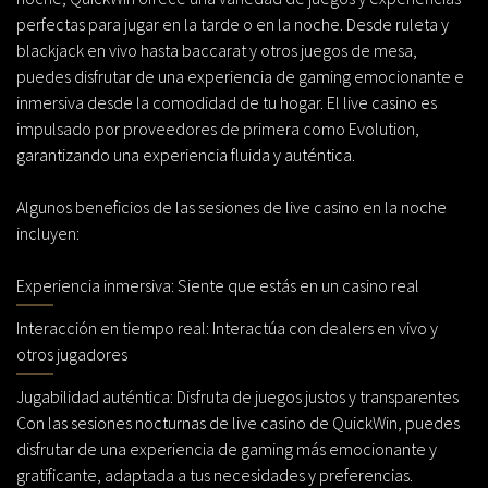
perfectas para jugar en la tarde o en la noche. Desde ruleta y
blackjack en vivo hasta baccarat y otros juegos de mesa,
puedes disfrutar de una experiencia de gaming emocionante e
inmersiva desde la comodidad de tu hogar. El live casino es
impulsado por proveedores de primera como Evolution,
garantizando una experiencia fluida y auténtica.
Algunos beneficios de las sesiones de live casino en la noche
incluyen:
Experiencia inmersiva: Siente que estás en un casino real
Interacción en tiempo real: Interactúa con dealers en vivo y
otros jugadores
Jugabilidad auténtica: Disfruta de juegos justos y transparentes
Con las sesiones nocturnas de live casino de QuickWin, puedes
disfrutar de una experiencia de gaming más emocionante y
gratificante, adaptada a tus necesidades y preferencias.