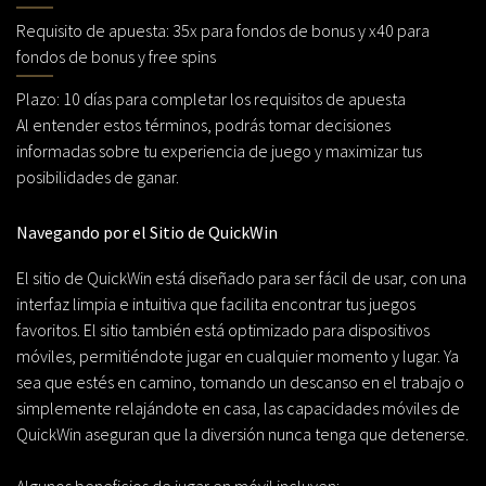
Requisito de apuesta: 35x para fondos de bonus y x40 para
fondos de bonus y free spins
Plazo: 10 días para completar los requisitos de apuesta
Al entender estos términos, podrás tomar decisiones
informadas sobre tu experiencia de juego y maximizar tus
posibilidades de ganar.
Navegando por el Sitio de QuickWin
El sitio de QuickWin está diseñado para ser fácil de usar, con una
interfaz limpia e intuitiva que facilita encontrar tus juegos
favoritos. El sitio también está optimizado para dispositivos
móviles, permitiéndote jugar en cualquier momento y lugar. Ya
sea que estés en camino, tomando un descanso en el trabajo o
simplemente relajándote en casa, las capacidades móviles de
QuickWin aseguran que la diversión nunca tenga que detenerse.