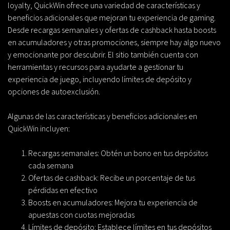
loyalty, QuickWin ofrece una variedad de características y
beneficios adicionales que mejoran tu experiencia de gaming.
Desde recargas semanales y ofertas de cashback hasta boosts
en acumuladores y otras promociones, siempre hay algo nuevo
y emocionante por descubrir. El sitio también cuenta con
herramientas y recursos para ayudarte a gestionar tu
experiencia de juego, incluyendo límites de depósito y
opciones de autoexclusión.
Algunas de las características y beneficios adicionales en
QuickWin incluyen:
Recargas semanales: Obtén un bono en tus depósitos
cada semana
Ofertas de cashback: Recibe un porcentaje de tus
pérdidas en efectivo
Boosts en acumuladores: Mejora tu experiencia de
apuestas con cuotas mejoradas
Límites de depósito: Establece límites en tus depósitos