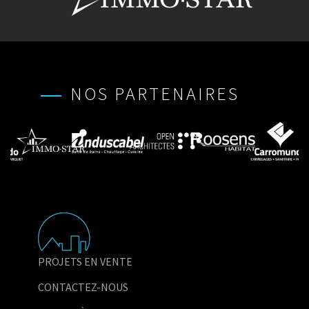
NOS PARTENAIRES
PROJETS EN VENTE
CONTACTEZ-NOUS