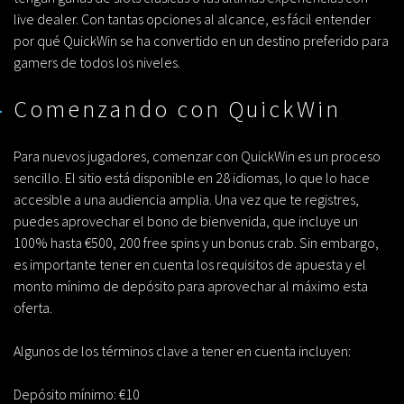
live dealer. Con tantas opciones al alcance, es fácil entender
por qué QuickWin se ha convertido en un destino preferido para
gamers de todos los niveles.
Comenzando con QuickWin
Para nuevos jugadores, comenzar con QuickWin es un proceso
sencillo. El sitio está disponible en 28 idiomas, lo que lo hace
accesible a una audiencia amplia. Una vez que te registres,
puedes aprovechar el bono de bienvenida, que incluye un
100% hasta €500, 200 free spins y un bonus crab. Sin embargo,
es importante tener en cuenta los requisitos de apuesta y el
monto mínimo de depósito para aprovechar al máximo esta
oferta.
Algunos de los términos clave a tener en cuenta incluyen:
Depósito mínimo: €10