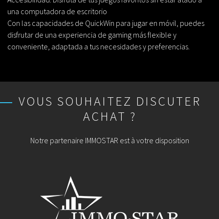
una computadora de escritorio
Con las capacidades de QuickWin para jugar en móvil, puedes
disfrutar de una experiencia de gaming más flexible y
conveniente, adaptada a tus necesidades y preferencias.
VOUS SOUHAITEZ DISCUTER
ACHAT ?
Notre partenaire IMMOSTAR est à votre disposition