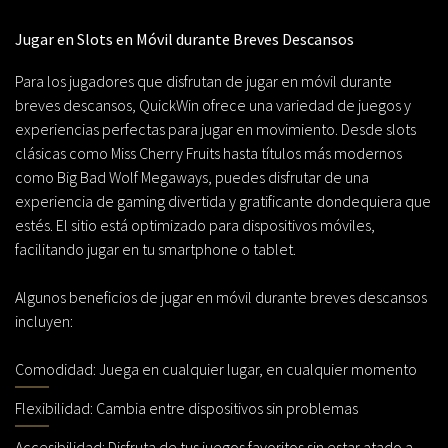
Jugar en Slots en Móvil durante Breves Descansos
Para los jugadores que disfrutan de jugar en móvil durante
breves descansos, QuickWin ofrece una variedad de juegos y
experiencias perfectas para jugar en movimiento. Desde slots
clásicas como Miss Cherry Fruits hasta títulos más modernos
como Big Bad Wolf Megaways, puedes disfrutar de una
experiencia de gaming divertida y gratificante dondequiera que
estés. El sitio está optimizado para dispositivos móviles,
facilitando jugar en tu smartphone o tablet.
Algunos beneficios de jugar en móvil durante breves descansos
incluyen:
Comodidad: Juega en cualquier lugar, en cualquier momento
Flexibilidad: Cambia entre dispositivos sin problemas
Accesibilidad: Disfruta de tus juegos favoritos sin estar atado a