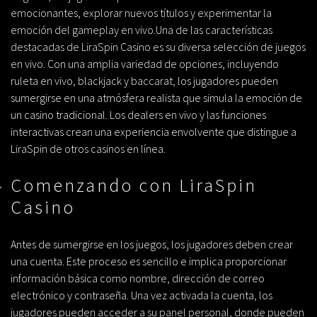
emocionantes, explorar nuevos títulos y experimentar la
emoción del gameplay en vivo.Una de las características
destacadas de
LiraSpin
Casino es su diversa selección de juegos
en vivo. Con una amplia variedad de opciones, incluyendo
ruleta en vivo, blackjack y baccarat, los jugadores pueden
sumergirse en una atmósfera realista que simula la emoción de
un casino tradicional. Los dealers en vivo y las funciones
interactivas crean una experiencia envolvente que distingue a
LiraSpin de otros casinos en línea.
Comenzando con LiraSpin
Casino
Antes de sumergirse en los juegos, los jugadores deben crear
una cuenta. Este proceso es sencillo e implica proporcionar
información básica como nombre, dirección de correo
electrónico y contraseña. Una vez activada la cuenta, los
jugadores pueden acceder a su panel personal, donde pueden