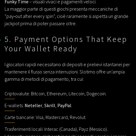
Funky Time
– visuali vivaci e pagamenti veloci.
La maggior parte di questi giochi presenta meccaniche di
“pay‑out after every spin”, cioè raramente si aspetta un grande
jackpot prima di poter passare oltre.
5. Payment Options That Keep
Your Wallet Ready
I giocatori rapidi necessitano di depositi e prelievi istantanei per
mantenere il flusso senza interruzioni. Slotimo offre un’ampia
gamma di metodi di pagamento, tra cui:
Criptovalute: Bitcoin, Ethereum, Litecoin, Dogecoin.
E-wallets:
Neteller
,
Skrill
,
PayPal
.
Carte bancarie: Visa, Mastercard, Revolut.
Trasferimenti locali: Interac (Canada), Payz (Messico).