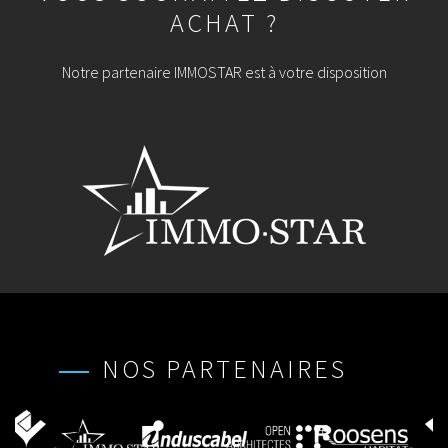
ACHAT ?
Notre partenaire IMMOSTAR est à votre disposition
NOS PARTENAIRES