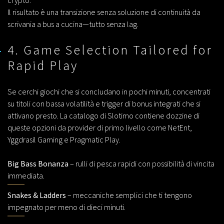
crypto.
Il risultato è una transizione senza soluzione di continuità da
scrivania a bus a cucina—tutto senza lag.
4. Game Selection Tailored for
Rapid Play
Se cerchi giochi che si concludano in pochi minuti, concentrati
su titoli con bassa volatilità e trigger di bonus integrati che si
attivano presto. La catalogo di Slotimo contiene dozzine di
queste opzioni da provider di primo livello come NetEnt,
Yggdrasil Gaming e Pragmatic Play.
Big Bass Bonanza
– rulli di pesca rapidi con possibilità di vincita
immediata.
Snakes & Ladders
– meccaniche semplici che ti tengono
impegnato per meno di dieci minuti.