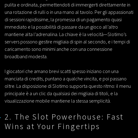
pulita e ordinata, permettendoti di immergerti direttamente in
una rotazione di rulli o in una mano al tavolo. Per gli appassionati
di sessioni rapidissime, la promessa di un pagamento quasi
immediato e la possibilità di passare da un gioco all’altro
mantiene alta l’adrenalina. La chiave è la velocità—
Slotimo
’s
servers possono gestire migliaia di spin al secondo, e i tempi di
caricamento sono minimi anche con una connessione
broadband modesta.
I giocatori che amano brevi scatti spesso iniziano con una
manciata di credits, puntano a qualche vincita, e poi passano
oltre. La disposizione di Slotimo supporta questo ritmo: il menu
principale è a un clic da qualsiasi dei migliaia di titoli, e la
visualizzazione mobile mantiene la stessa semplicità.
2. The Slot Powerhouse: Fast
Wins at Your Fingertips