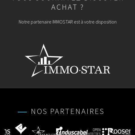
ACHAT ?
Notre partenaire IMMOSTAR est à votre disposition
NOS PARTENAIRES