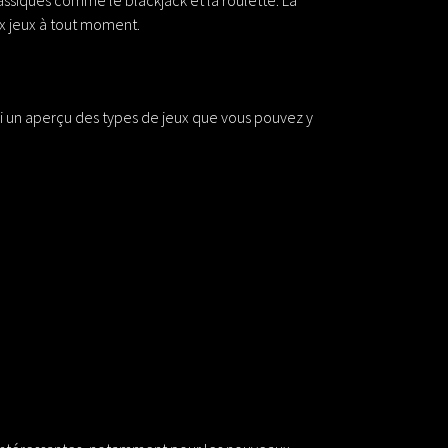
assiques comme le blackjack et la roulette. La
ux jeux à tout moment.
i un aperçu des types de jeux que vous pouvez y