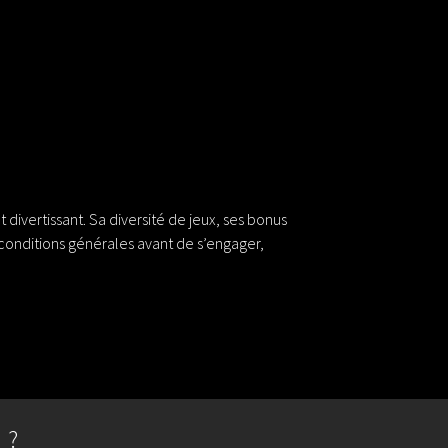
divertissant. Sa diversité de jeux, ses bonus
s conditions générales avant de s’engager,
 ?