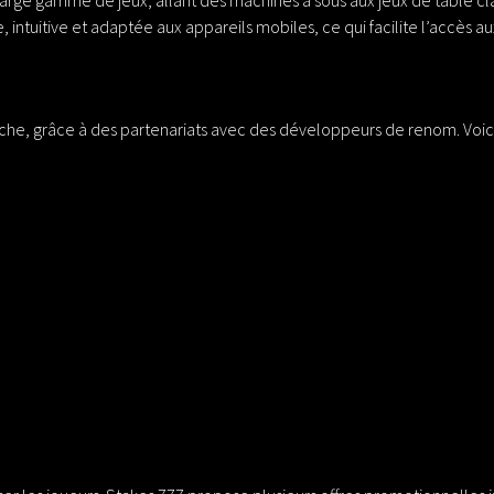
large gamme de jeux, allant des machines à sous aux jeux de table cl
intuitive et adaptée aux appareils mobiles, ce qui facilite l’accès a
iche, grâce à des partenariats avec des développeurs de renom. Voic