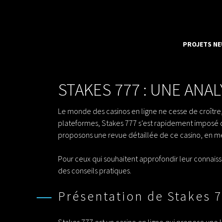
PROJETS NE
Skip
to
STAKES 777 : UNE ANA
content
Le monde des casinos en ligne ne cesse de croître,
plateformes, Stakes 777 s’est rapidement imposé co
proposons une revue détaillée de ce casino, en metta
Pour ceux qui souhaitent approfondir leur connais
des conseils pratiques.
Présentation de Stakes 