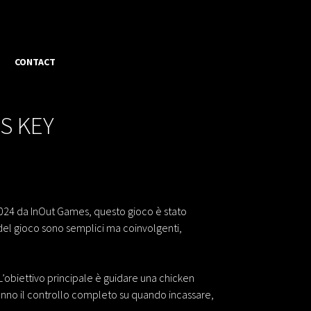
CONTACT
S KEY
 2024 da InOut Games, questo gioco è stato
 del gioco sono semplici ma coinvolgenti,
 L’obiettivo principale è guidare una chicken
hanno il controllo completo su quando incassare,