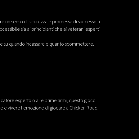
ffre un senso di sicurezza e promessa di successo a
ccessibile sia ai principianti che ai veterani esperti.
mate su quando incassare e quanto scommettere.
iocatore esperto o alle prime armi, questo gioco
tive e vivere l’emozione di giocare a Chicken Road.