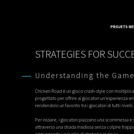
PROJETS NE
Skip
to
STRATEGIES FOR SUCCE
content
Understanding the Gam
Chicken Road è un gioco crash-style con moltiplica
progettato per offrire ai giocatori un’esperienza 
rendendolo un favorito tra i giocatori di tutti i livelli.
Per iniziare, i giocatori piazzano una scommessa e s
attraverso una strada insidiosa senza colpire trapp