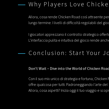
Why Players Love Chick
Allora, cosa rende Chicken Road così attraente per i
lungo termine. I livelli di difficoltà regolabili del g
I giocatori apprezzano il controllo strategico of
L’interfaccia pulita e intuitiva del gioco rende anch
Conclusion: Start Your 
Don’t Wait – Dive into the World of Chicken Roa
Con il suo mix unico di strategia e fortuna, Chicke
offre qualcosa per tutti. Padroneggiando l’arte del 
Allora, cosa aspetti? Inizia oggi il tuo viaggio e scop