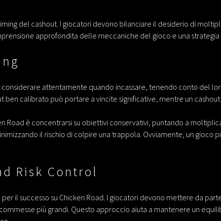
iming del cashout. I giocatori devono bilanciare il desiderio di moltiplic
rensione approfondita delle meccaniche del gioco e una strategia 
ing
no considerare attentamente quando incassare, tenendo conto del loro m
t ben calibrato può portare a vincite significative, mentre un cashou
ken Road è concentrarsi su obiettivi conservativi, puntando a moltiplic
nimizzando il rischio di colpire una trappola. Ovviamente, un gioco p
d Risk Control
per il successo su Chicken Road. I giocatori devono mettere da parte 
 scommesse più grandi. Questo approccio aiuta a mantenere un equilib