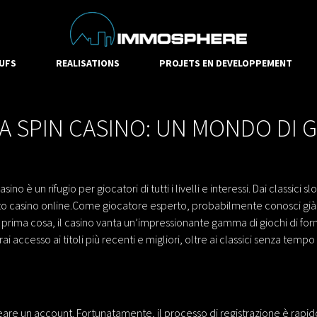
UFS
REALISATIONS
PROJETS EN DEVELOPPEMENT
VA SPIN CASINO: UN MONDO DI 
ino è un rifugio per giocatori di tutti i livelli e interessi. Dai classici 
to casino online.Come giocatore esperto, probabilmente conosci già l’em
er prima cosa, il casino vanta un’impressionante gamma di giochi di fo
ai accesso ai titoli più recenti e migliori, oltre ai classici senza te
creare un account. Fortunatamente, il processo di registrazione è rapid