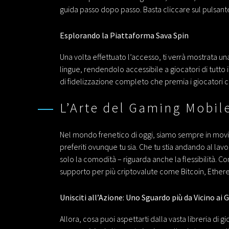
guida passo dopo passo. Basta cliccare sul pulsante 
Esplorando la Piattaforma Sava Spin
Una volta effettuato l’accesso, ti verrà mostrata una
lingue, rendendolo accessibile a giocatori di tutt
di fidelizzazione completo che premia i giocatori c
L’Arte del Gaming Mobil
Nel mondo frenetico di oggi, siamo sempre in movime
preferiti ovunque tu sia. Che tu stia andando al lavo
solo la comodità – riguarda anche la flessibilità. Co
supporto per più criptovalute come Bitcoin, Ethereum
Unisciti all’Azione: Uno Sguardo più da Vicino ai G
Allora, cosa puoi aspettarti dalla vasta libreria di 