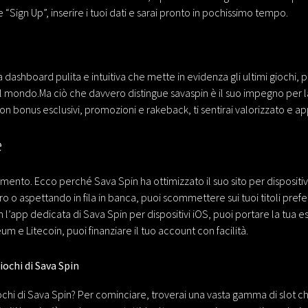
“Sign Up”, inserire i tuoi dati e sarai pronto in pochissimo tempo.
 dashboard pulita e intuitiva che mette in evidenza gli ultimi giochi, pr
o il mondo.Ma ciò che davvero distingue
savaspin
è il suo impegno per 
on bonus esclusivi, promozioni e rakeback, ti sentirai valorizzato e 
e
nto. Ecco perché Sava Spin ha ottimizzato il suo sito per dispositivi
ro o aspettando in fila in banca, puoi scommettere sui tuoi titoli prefe
n l’app dedicata di Sava Spin per dispositivi iOS, puoi portare la tua es
 e Litecoin, puoi finanziare il tuo account con facilità.
iochi di Sava Spin
giochi di Sava Spin? Per cominciare, troverai una vasta gamma di slot ch