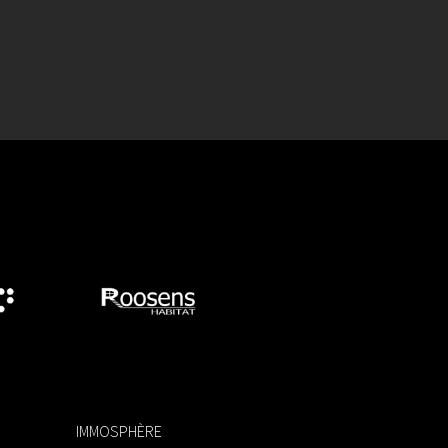
IMMOSPHÈRE