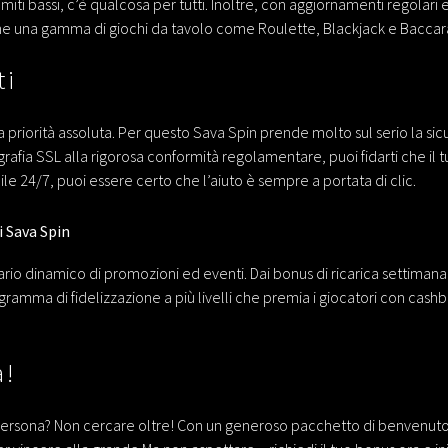
limiti bassi, c’è qualcosa per tutti. Inoltre, con aggiornamenti regolari
he una gamma di giochi da tavolo come Roulette, Blackjack e Baccarat,
ti
a priorità assoluta. Per questo Sava Spin prende molto sul serio la si
ografia SSL alla rigorosa conformità regolamentare, puoi fidarti che il
le 24/7, puoi essere certo che l’aiuto è sempre a portata di clic.
i Sava Spin
ario dinamico di promozioni ed eventi. Dai bonus di ricarica settimanali
ramma di fidelizzazione a più livelli che premia i giocatori con cashba
a!
 persona? Non cercare oltre! Con un generoso pacchetto di benvenuto