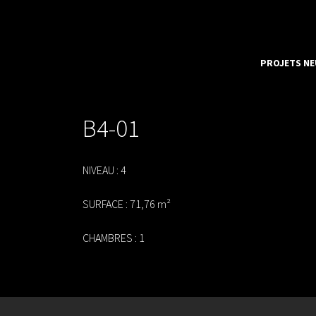
PROJETS NE
Skip
to
B4-01
content
NIVEAU : 4
SURFACE : 71,76 m²
CHAMBRES : 1